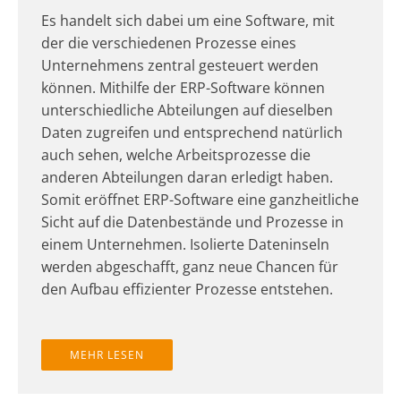
Es handelt sich dabei um eine Software, mit
der die verschiedenen Prozesse eines
Unternehmens zentral gesteuert werden
können. Mithilfe der ERP-Software können
unterschiedliche Abteilungen auf dieselben
Daten zugreifen und entsprechend natürlich
auch sehen, welche Arbeitsprozesse die
anderen Abteilungen daran erledigt haben.
Somit eröffnet ERP-Software eine ganzheitliche
Sicht auf die Datenbestände und Prozesse in
einem Unternehmen. Isolierte Dateninseln
werden abgeschafft, ganz neue Chancen für
den Aufbau effizienter Prozesse entstehen.
Ressourcen wie Kapital, Personal und Waren
werden einheitlich erfasst und optimiert. Im
MEHR LESEN
Zentrum steht die Finanzbuchhaltung, die je
nach Unternehmensstruktur durch weitere